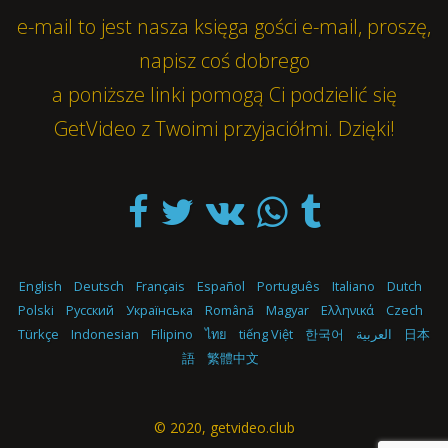
e-mail
to jest nasza księga gości e-mail, proszę,
napisz coś dobrego
a poniższe linki pomogą Ci podzielić się
GetVideo z Twoimi przyjaciółmi. Dzięki!
English
Deutsch
Français
Español
Português
Italiano
Dutch
Polski
Русский
Українська
Română
Magyar
Ελληνικά
Czech
Türkçe
Indonesian
Filipino
ไทย
tiếng Việt
한국어
العربية
日本
語
繁體中文
© 2020,
getvideo.club