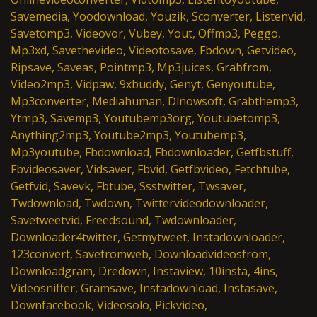
Savemedia, Yoodownload, Youzik, Sconverter, Listenvid,
Savetomp3, Videovor, Vubey, Yout, Offmp3, Peggo,
Mp3xd, Savethevideo, Videotosave, Fbdown, Getvideo,
Ripsave, Saveas, Pointmp3, Mp3juices, Grabfrom,
Video2mp3, Vidpaw, 9xbuddy, Genyt, Genyoutube,
Mp3converter, Mediahuman, Dlnowsoft, Grabthemp3,
Ytmp3, Savemp3, Youtubemp3org, Youtubetomp3,
Anything2mp3, Youtube2mp3, Youtubemp3,
Mp3youtube, Fbdownload, Fbdownloader, Getfbstuff,
Fbvideosaver, Vidsaver, Fbvid, Getfbvideo, Fetchtube,
Getfvid, Savevk, Fbtube, Ssstwitter, Twsaver,
Twdownload, Twdown, Twittervideodownloader,
Savetweetvid, Freedsound, Twdownloader,
Downloader4twitter, Getmytweet, Instadownloader,
123convert, Savefromweb, Downloadvideosfrom,
Downloadgram, Dredown, Instaview, 10insta, 4ins,
Videosniffer, Gramsave, Instadownload, Instasave,
Downfacebook, Videosolo, Pickvideo,