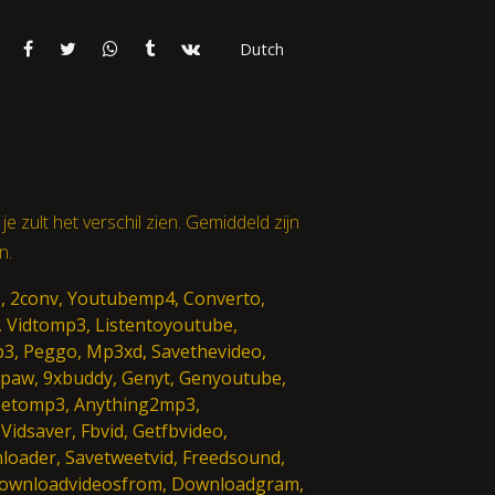
Dutch
je zult het verschil zien. Gemiddeld zijn
n.
e, 2conv, Youtubemp4, Converto,
, Vidtomp3, Listentoyoutube,
p3, Peggo, Mp3xd, Savethevideo,
dpaw, 9xbuddy, Genyt, Genyoutube,
betomp3, Anything2mp3,
dsaver, Fbvid, Getfbvideo,
loader, Savetweetvid, Freedsound,
 Downloadvideosfrom, Downloadgram,