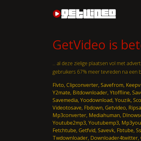
GetVideo is bet
... al deze zielige plaatsen vol met adve
gebruikers 67% meer tevreden na een 
Flvto, Clipconverter, Savefrom, Kee
Y2mate, Bitdownloader, Ytoffline, Sa
Savemedia, Yoodownload, Youzik, Sco
Videotosave, Fbdown, Getvideo, Rips
Mp3converter, Mediahuman, Dlnowso
Youtube2mp3, Youtubemp3, Mp3youtube
Fetchtube, Getfvid, Savevk, Fbtube,
Twdownloader, Downloader4twitter,