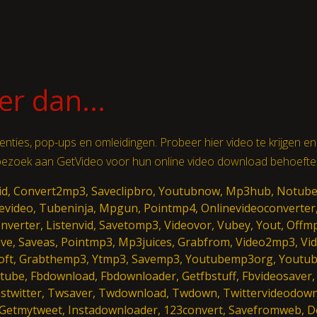
er dan...
rtenties, pop-ups en omleidingen. Probeer hier video te krijgen en 
bezoek aan GetVideo voor hun online video download behoefte
pvid, Convert2mp3, Saveclipbro, Youtubnow, Mp3hub, Notub
vevideo, Tubeninja, Mpgun, Pointmp4, Onlinevideoconverter
nverter, Listenvid, Savetomp3, Videovor, Vubey, Yout, Offm
ave, Saveas, Pointmp3, Mp3juices, Grabfrom, Video2mp3, Vi
ft, Grabthemp3, Ytmp3, Savemp3, Youtubemp3org, Youtu
, Fbdownload, Fbdownloader, Getfbstuff, Fbvideosaver, Vi
 Ssstwitter, Twsaver, Twdownload, Twdown, Twittervideodown
 Getmytweet, Instadownloader, 123convert, Savefromweb,