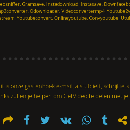
ideosniffer, Gramsave, Instadownload, Instasave, Downfacebo
p3converter, Odownloader, Videoconvertermp4, Youtube2vi
tream, Youtubeconvert, Onlineyoutube, Convyoutube, Utub
it is onze gastenboek e-mail, alstublieft, schrijf iets
nks zullen je helpen om GetVideo te delen met je